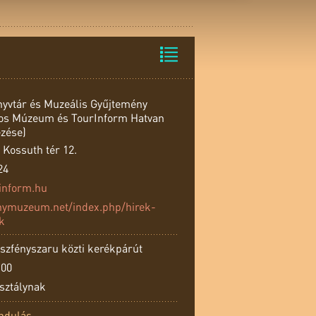
nyvtár és Muzeális Gyűjtemény
jos Múzeum és TourInform Hatvan
ezése)
 Kossuth tér 12.
24
inform.hu
anymuzeum.net/index.php/hirek-
k
szfényszaru közti kerékpárút
:00
sztálynak
ándulás