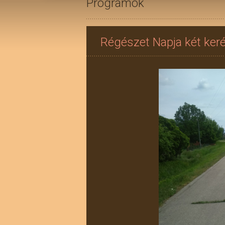
Programok
Régészet Napja két ker