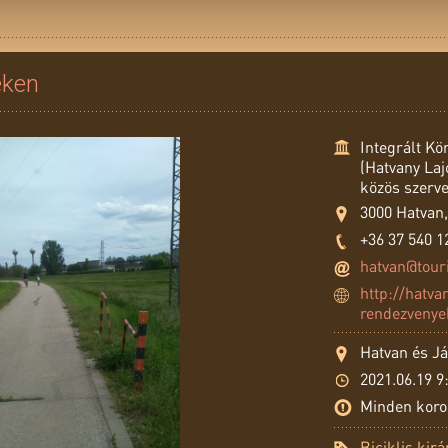
éken
Integrált Kö
(Hatvany La
közös szerv
3000 Hatvan,
+36 37 540 1
hatvan@tour
http://hatv
rendezvenye
Hatvan és Já
2021.06.19 9
Minden koro
Biciklis kir