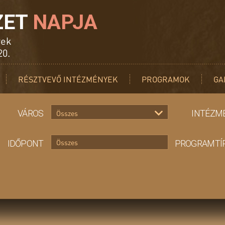
ZET
NAPJA
yek
20.
RÉSZTVEVŐ INTÉZMÉNYEK
PROGRAMOK
GA
VÁROS
INTÉZM
Összes
IDŐPONT
PROGRAMTÍ