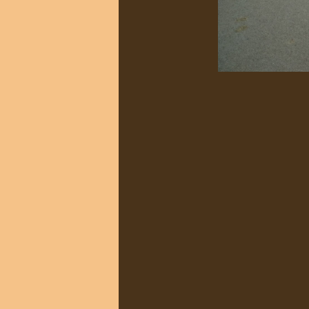
info heading
info content