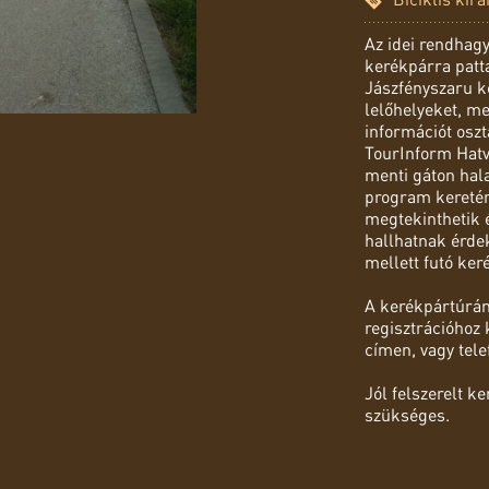
Az idei rendhag
kerékpárra patta
Jászfényszaru kö
lelőhelyeket, me
információt oszt
TourInform Hatva
menti gáton hala
program keretén
megtekinthetik é
hallhatnak érdek
mellett futó ker
A kerékpártúrán 
regisztrációhoz 
címen, vagy tel
Jól felszerelt k
szükséges.