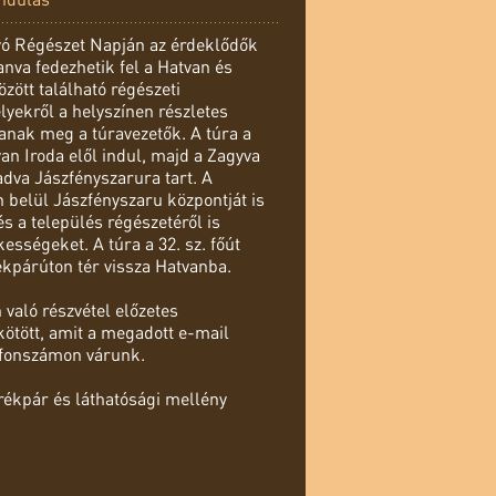
yó Régészet Napján az érdeklődők
nva fedezhetik fel a Hatvan és
zött található régészeti
lyekről a helyszínen részletes
anak meg a túravezetők. A túra a
n Iroda elől indul, majd a Zagyva
dva Jászfényszarura tart. A
 belül Jászfényszaru központját is
s a település régészetéről is
ességeket. A túra a 32. sz. főút
ékpárúton tér vissza Hatvanba.
való részvétel előzetes
kötött, amit a megadott e-mail
efonszámon várunk.
erékpár és láthatósági mellény